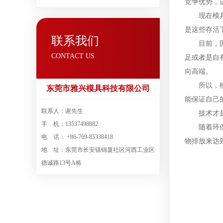
竞争优势，
现在模具的
是这些存活
联系我们
目前，国内
CONTACT US
足或者是自
向高端。
所以，模具
东莞市雅兴模具科技有限公司
能保证自己
联系人：谢先生
技术才
手 机：13537498882
随着环
电 话： +86-769-85338418
物排放来达
地 址：东莞市长安镇锦厦社区河西工业区
德诚路13号A栋